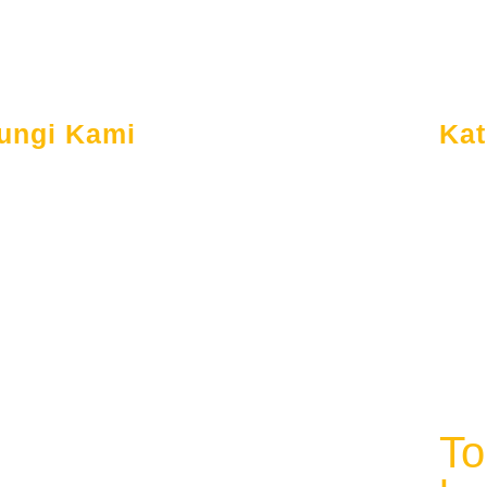
ungi Kami
Kat
Ber
Plaza Sing Asri I No.1
Ten
l. WR Supratman RT.005 RW.006
empaka Putih, Ciputat Timur
Lay
angerang Selatan, Banten, 15441
Ber
021-27846170
Cus
+62 813-3331-8920
Kon
+62 878-1110-5115
To
endia.globalmandiri@gmail.com
@endiaglobalmandiri