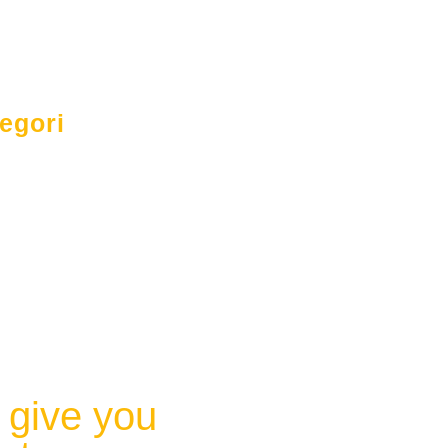
egori
anda
tang Kami
anan
ita & Regulasi
tomer
tak
 give you