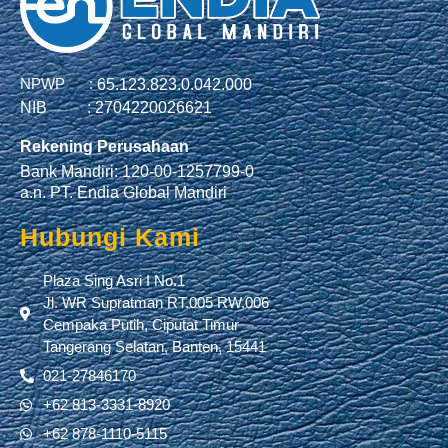
NPWP :
65.123.823.0.042.000
NIB :
2704220026621
Rekening Perusahaan
Bank Mandiri: 120-00-1257799-0
a.n. PT. Endia Global Mandiri
Hubungi Kami
Plaza Sing Asri I No.1
Jl. WR Supratman RT.005 RW.006
Cempaka Putih, Ciputat Timur
Tangerang Selatan, Banten, 15441
021-27846170
+62 813-3331-8920
+62 878-1110-5115