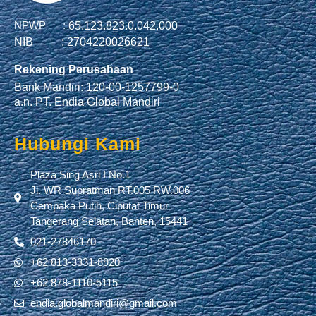
NPWP :
65.123.823.0.042.000
NIB :
2704220026621
Rekening Perusahaan
Bank Mandiri: 120-00-1257799-0
a.n. PT. Endia Global Mandiri
Hubungi Kami
Plaza Sing Asri I No.1
Jl. WR Supratman RT.005 RW.006
Cempaka Putih, Ciputat Timur
Tangerang Selatan, Banten, 15441
021-27846170
+62 813-3331-8920
+62 878-1110-5115
endia.globalmandiri@gmail.com