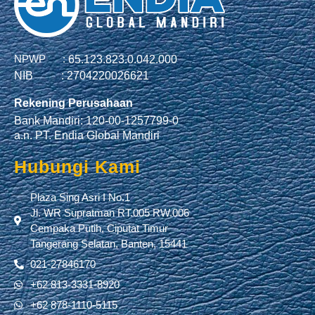
NPWP :
65.123.823.0.042.000
NIB :
2704220026621
Rekening Perusahaan
Bank Mandiri: 120-00-1257799-0
a.n. PT. Endia Global Mandiri
Hubungi Kami
Plaza Sing Asri I No.1
Jl. WR Supratman RT.005 RW.006
Cempaka Putih, Ciputat Timur
Tangerang Selatan, Banten, 15441
021-27846170
+62 813-3331-8920
+62 878-1110-5115