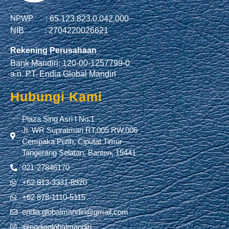
NPWP :
65.123.823.0.042.000
NIB :
2704220026621
Rekening Perusahaan
Bank Mandiri: 120-00-1257799-0
a.n. PT. Endia Global Mandiri
Hubungi Kami
Plaza Sing Asri I No.1
Jl. WR Supratman RT.005 RW.006
Cempaka Putih, Ciputat Timur
Tangerang Selatan, Banten, 15441
021-27846170
+62 813-3331-8920
+62 878-1110-5115
endia.globalmandiri@gmail.com
@endiaglobalmandiri