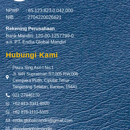
NPWP :
65.123.823.0.042.000
NIB :
2704220026621
Rekening Perusahaan
Bank Mandiri: 120-00-1257799-0
a.n. PT. Endia Global Mandiri
Hubungi Kami
Plaza Sing Asri I No.1
Jl. WR Supratman RT.005 RW.006
Cempaka Putih, Ciputat Timur
Tangerang Selatan, Banten, 15441
021-27846170
+62 813-3331-8920
+62 878-1110-5115
endia.globalmandiri@gmail.com
@endiaglobalmandiri