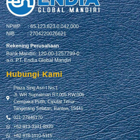
NPWP :
65.123.823.0.042.000
NIB :
2704220026621
Rekening Perusahaan
Bank Mandiri: 120-00-1257799-0
a.n. PT. Endia Global Mandiri
Hubungi Kami
Plaza Sing Asri I No.1
Jl. WR Supratman RT.005 RW.006
Cempaka Putih, Ciputat Timur
Tangerang Selatan, Banten, 15441
021-27846170
+62 813-3331-8920
+62 878-1110-5115