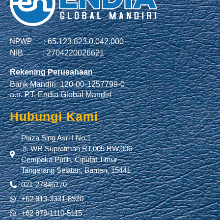
NPWP :
65.123.823.0.042.000
NIB :
2704220026621
Rekening Perusahaan
Bank Mandiri: 120-00-1257799-0
a.n. PT. Endia Global Mandiri
Hubungi Kami
Plaza Sing Asri I No.1
Jl. WR Supratman RT.005 RW.006
Cempaka Putih, Ciputat Timur
Tangerang Selatan, Banten, 15441
021-27846170
+62 813-3331-8920
+62 878-1110-5115