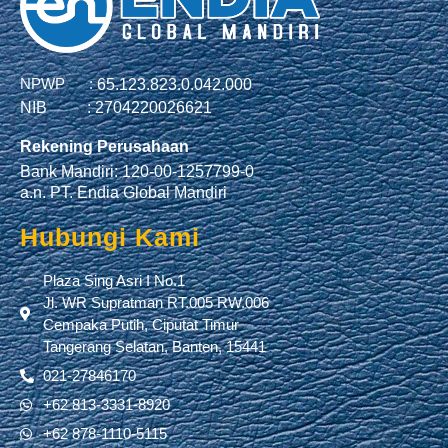
NPWP :
65.123.823.0.042.000
NIB :
2704220026621
Rekening Perusahaan
Bank Mandiri: 120-00-1257799-0
a.n. PT. Endia Global Mandiri
Hubungi Kami
Plaza Sing Asri I No.1
Jl. WR Supratman RT.005 RW.006
Cempaka Putih, Ciputat Timur
Tangerang Selatan, Banten, 15441
021-27846170
+62 813-3331-8920
+62 878-1110-5115