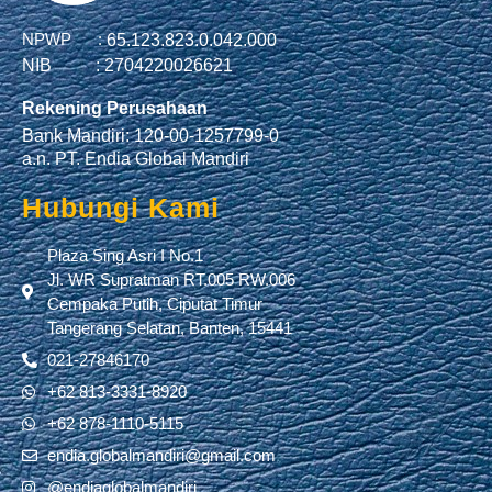
NPWP :
65.123.823.0.042.000
NIB :
2704220026621
Rekening Perusahaan
Bank Mandiri: 120-00-1257799-0
a.n. PT. Endia Global Mandiri
Hubungi Kami
Plaza Sing Asri I No.1
Jl. WR Supratman RT.005 RW.006
Cempaka Putih, Ciputat Timur
Tangerang Selatan, Banten, 15441
021-27846170
+62 813-3331-8920
+62 878-1110-5115
endia.globalmandiri@gmail.com
@endiaglobalmandiri