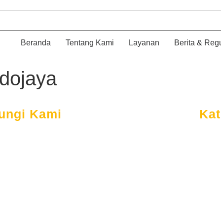
Beranda
Tentang Kami
Layanan
Berita & Reg
ndojaya
ungi Kami
Kat
Ber
Plaza Sing Asri I No.1
Ten
l. WR Supratman RT.005 RW.006
empaka Putih, Ciputat Timur
Lay
angerang Selatan, Banten, 15441
Ber
021-27846170
Cus
+62 813-3331-8920