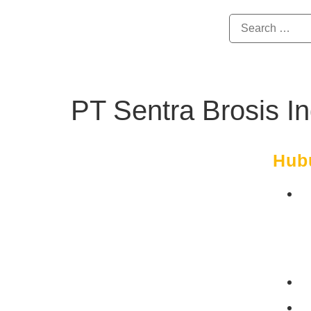
PT Sentra Brosis I
Hub
NPWP :
65.123.823.0.042.000
NIB :
2704220026621
J
C
Rekening Perusahaan
Bank Mandiri: 120-00-1257799-0
T
a.n. PT. Endia Global Mandiri