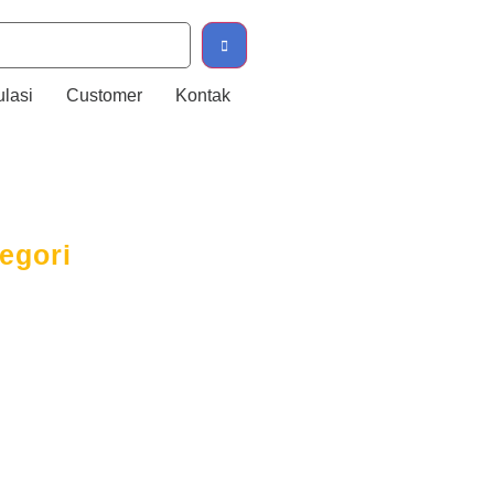
ulasi
Customer
Kontak
egori
anda
tang Kami
anan
ita & Regulasi
tomer