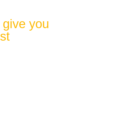
tak
 give you
st