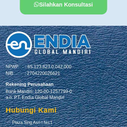
Silahkan Konsultasi
NPWP :
65.123.823.0.042.000
NIB :
2704220026621
Rekening Perusahaan
Bank Mandiri: 120-00-1257799-0
a.n. PT. Endia Global Mandiri
Hubungi Kami
Plaza Sing Asri I No.1