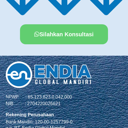
Silahkan Konsultasi
NPWP :
65.123.823.0.042.000
NIB :
2704220026621
Rekening Perusahaan
Bank Mandiri: 120-00-1257799-0
a.n. PT. Endia Global Mandiri