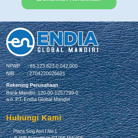
NPWP :
65.123.823.0.042.000
NIB :
2704220026621
Rekening Perusahaan
Bank Mandiri: 120-00-1257799-0
a.n. PT. Endia Global Mandiri
Hubungi Kami
Plaza Sing Asri I No.1
Jl. WR Supratman RT.005 RW.006