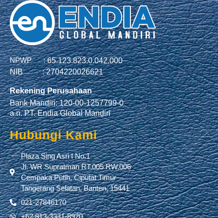
NPWP :
65.123.823.0.042.000
NIB :
2704220026621
Rekening Perusahaan
Bank Mandiri: 120-00-1257799-0
a.n. PT. Endia Global Mandiri
Hubungi Kami
Plaza Sing Asri I No.1
Jl. WR Supratman RT.005 RW.006
Cempaka Putih, Ciputat Timur
Tangerang Selatan, Banten, 15441
021-27846170
+62 813-3331-8920