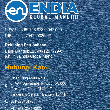
NPWP :
65.123.823.0.042.000
NIB :
2704220026621
Rekening Perusahaan
Bank Mandiri: 120-00-1257799-0
a.n. PT. Endia Global Mandiri
Hubungi Kami
Plaza Sing Asri I No.1
Jl. WR Supratman RT.005 RW.006
Cempaka Putih, Ciputat Timur
Tangerang Selatan, Banten, 15441
021-27846170
+62 813-3331-8920