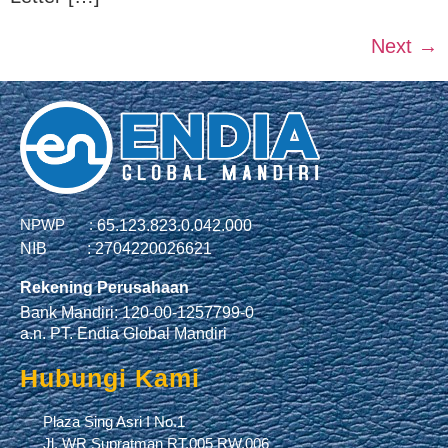
Next
→
NPWP :
65.123.823.0.042.000
NIB :
2704220026621
Rekening Perusahaan
Bank Mandiri: 120-00-1257799-0
a.n. PT. Endia Global Mandiri
Hubungi Kami
Plaza Sing Asri I No.1
Jl. WR Supratman RT.005 RW.006